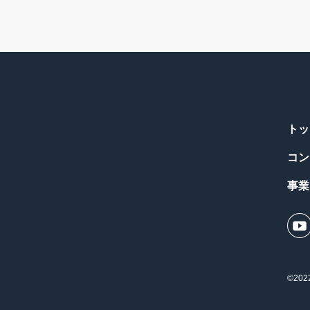
トッ
コン
事業
©2022