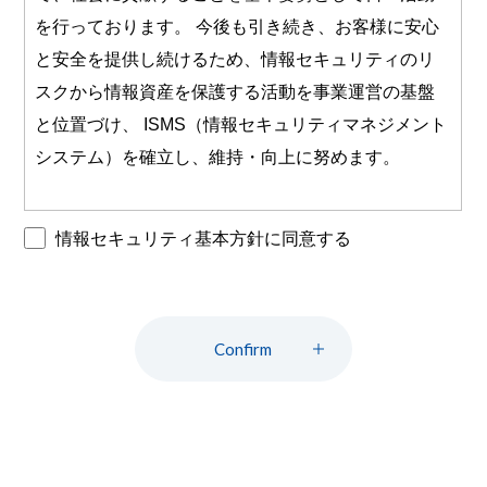
を行っております。 今後も引き続き、お客様に安心
と安全を提供し続けるため、情報セキュリティのリ
スクから情報資産を保護する活動を事業運営の基盤
と位置づけ、 ISMS（情報セキュリティマネジメント
システム）を確立し、維持・向上に努めます。
１．情報セキュリティ活動の目的
情報セキュリティ基本方針に同意する
お客様からお預かりしている情報資産、及び当社が
保有する情報資産の 機密性、完全性、可用性を保護
し、信頼のおける開発、運用及びサービスの提供を
Confirm
目的として、情報セキュリティ活動を行います。
２．情報セキュリティに係る要求事項の順守
当社を取り巻く環境及び事業運営上の情報セキュリ
ティ課題を明確にするとともに、お客様を始めとす