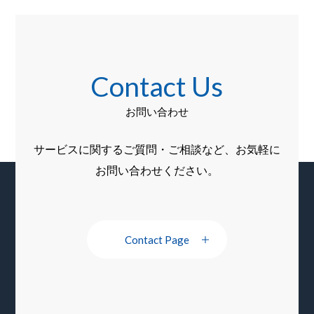
る利害関係者の皆様方のニーズとご期待を真摯に捉
え、 これらを情報セキュリティ活動の重要な柱とし
て取り組んで参ります。また、情報セキュリティに
Contact Us
係る法令・規制要求事項、およびお客様との契約上
のセキュリティ義務を順守します。
お問い合わせ
３．継続的改善
サービスに関するご質問・ご相談など、お気軽に
環境変化等へ対応し、最も適切な管理策を適用した
お問い合わせください。
情報セキュリティ活動ができるように、情報セキュ
リティマネジメントシステム（ISMS）の見直しを定
期的に行い、継続的な改善をしていきます。
Contact Page
平成26年3月1日
関東測量株式会社
代表取締役 伊藤 成樹