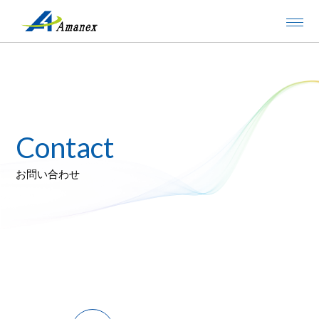
C
o
n
t
a
c
t
お
問
い
合
わ
せ