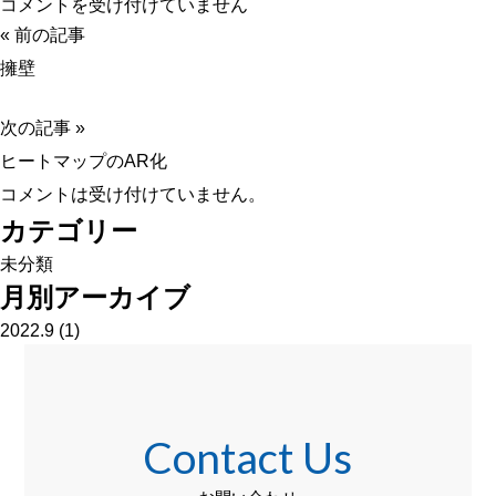
関
コメントを受け付けていません
東
« 前の記事
測
擁壁
量
本
次の記事 »
社
ヒートマップのAR化
外
観
コメントは受け付けていません。
の
カテゴリー
３
未分類
D
月別アーカイブ
は
2022.9
(1)
Contact Us